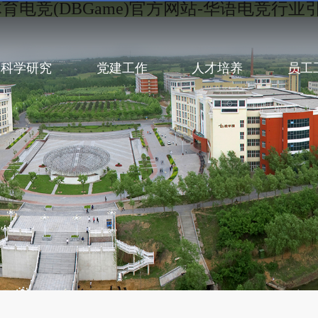
体育电竞(DBGame)官方网站-华语电竞行业
科学研究
党建工作
人才培养
员工