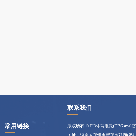
联系我们
常用链接
版权所有 © DB体育电竞(DBGam
地址：河南省郑州市新郑市双湖经济