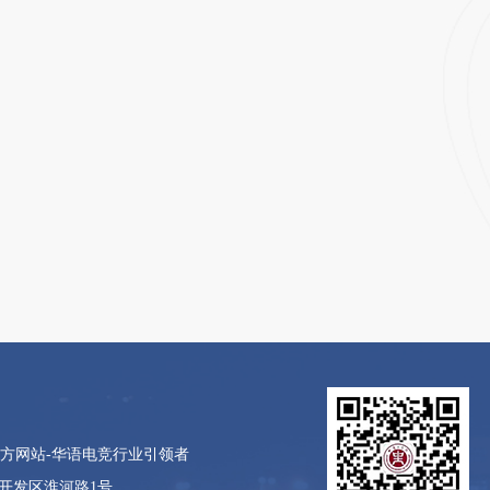
e)官方网站-华语电竞行业引领者
开发区淮河路1号