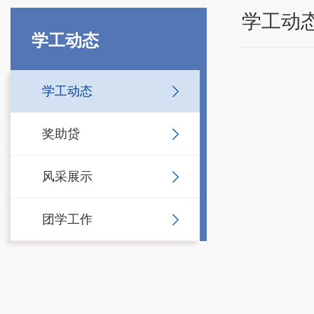
学工动
学工动态
学工动态
奖助贷
风采展示
团学工作