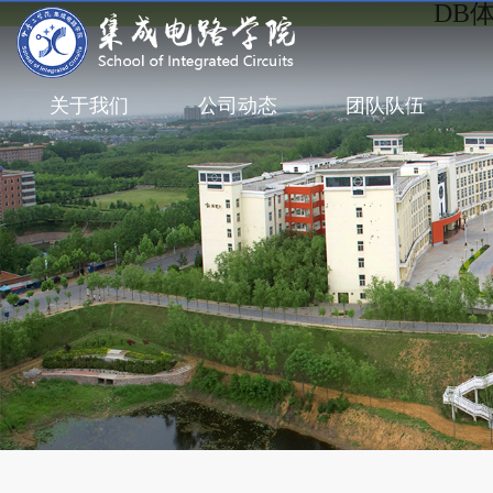
DB
关于我们
公司动态
团队队伍