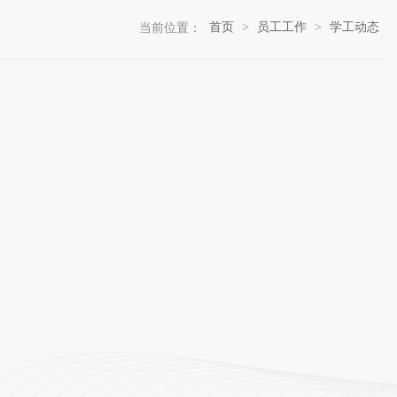
首页
>
员工工作
>
学工动态
当前位置：