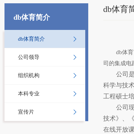
db体育
db体育简介
db体育简介
db体
公司领导
司的集成电
公司是
组织机构
科学与技
本科专业
工程硕士
公司
宣传片
技术》、
在线开放