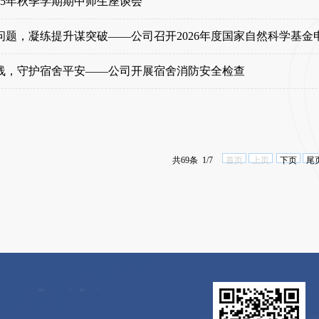
25年秋季学期期中师生座谈会
问题，凝练提升谋突破——公司召开2026年度国家自然科学基金
线，守护宿舍平安——公司开展宿舍消防安全检查
共69条 1/7
首页
上页
下页
尾