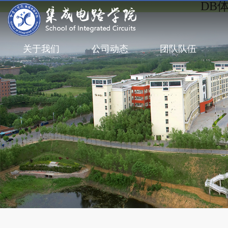
DB
关于我们
公司动态
团队队伍