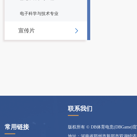
电子科学与技术专业
宣传片
联系我们
常用链接
版权所有 © DB体育电竞(DBGam
地址：河南省郑州市新郑市双湖经济