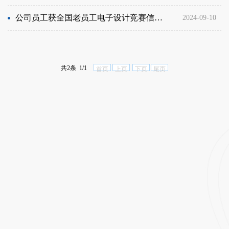
公司员工获全国老员工电子设计竞赛信息科技前沿专题赛三等奖
2024-09-10
共2条 1/1
首页
上页
下页
尾页