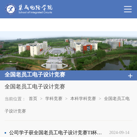
DB体育电竞(DBGame)官方网站-华语电竞行业
引领者
全国老员工电子设计竞赛
全国老员工电子设计竞赛
首页
>
学科竞赛
>
本科学科竞赛
>
全国老员工电
当前位置：
子设计竞赛
公司学子获全国老员工电子设计竞赛TI杯模拟电子系统设计专题赛决赛国家三等奖
2024-09-14