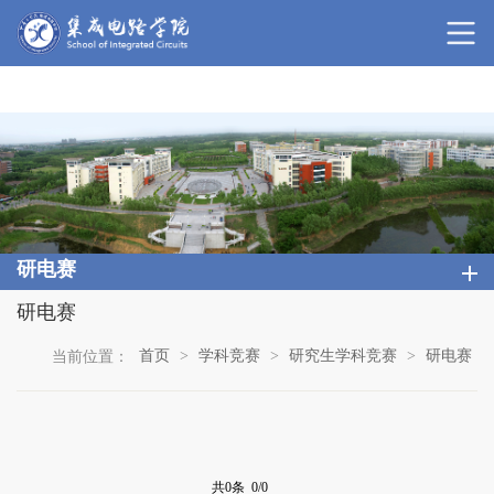
DB体育电竞(DBGame)官方网站-华语电竞行业
引领者
研电赛
研电赛
首页
>
学科竞赛
>
研究生学科竞赛
>
研电赛
当前位置：
共0条 0/0